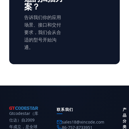
案？
告诉我们你的应用
场景、接口和交付
要求，我们会从合
适的型号开始沟
通。
联系我们
产
Gtcodestar（库
品
仕达）自2009
分
sales18@xincode.com
年成立，是全球
类
86-757-8733951