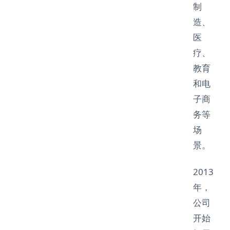
制
造、
医
疗、
教育
和电
子商
务等
场
景。
2013
年，
公司
开始