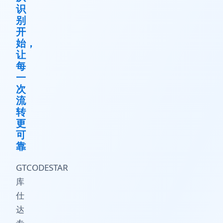
识
别
开
始，
让
每
一
次
流
转
更
可
靠
GTCODESTAR
库
仕
达