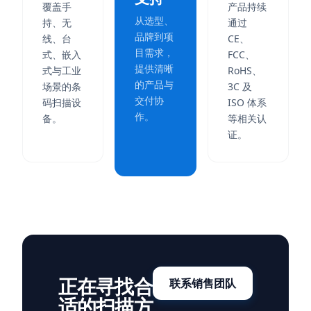
覆盖手
产品持续
从选型、
持、无
通过
品牌到项
线、台
CE、
目需求，
式、嵌入
FCC、
提供清晰
式与工业
RoHS、
的产品与
场景的条
3C 及
交付协
码扫描设
ISO 体系
作。
备。
等相关认
证。
正在寻找合
联系销售团队
适的扫描方