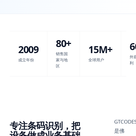
80+
6
2009
15M+
销售国
外
成立年份
家与地
全球用户
利
区
GTCODE
专注条码识别，把
是佛
设备做成业务基础