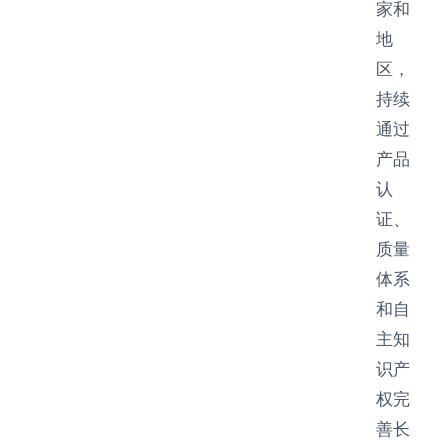
家和
地
区，
持续
通过
产品
认
证、
质量
体系
和自
主知
识产
权完
善长