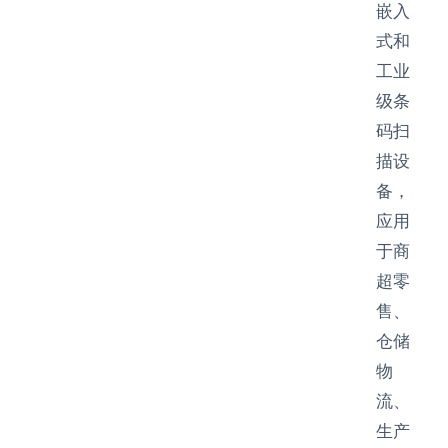
嵌入
式和
工业
级条
码扫
描设
备，
应用
于商
超零
售、
仓储
物
流、
生产