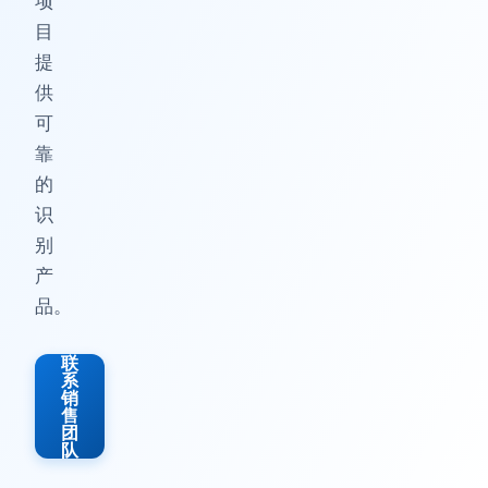
项
目
提
供
可
靠
的
识
别
产
品。
联
系
销
售
团
队