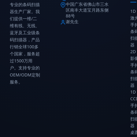
中国广东省佛山市三水
专业的条码扫描
区南丰大道宝月路东侧
1D
器生产厂家。我
88号
激
们提供一维/二
谢先生
手
维有线、无线、
条
蓝牙及工业级条
扫
码扫描器，产品
器
行销全球100多
2D
个国家，服务超
影
过1500万用
手
户。支持专业的
条
OEM/ODM定制
扫
服务。
器
1D
CC
手
条
扫
器
桌