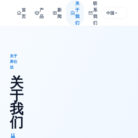
关
联
首
产
新
于
系
中国
页
品
闻
我
我
们
们
关于
库仕
达
关
于
我
们
从