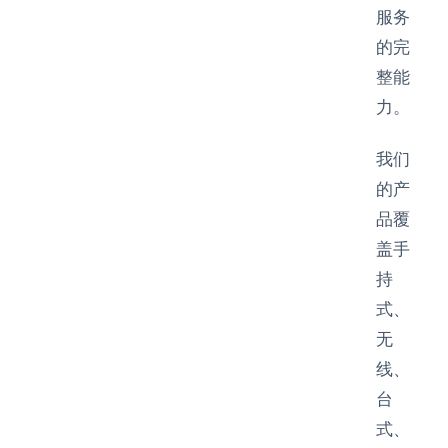
服务
的完
整能
力。
我们
的产
品覆
盖手
持
式、
无
线、
台
式、