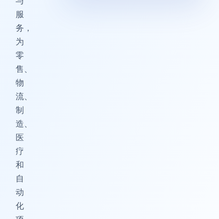
与
服
务，
为
零
售、
物
流、
制
造、
医
疗
和
自
动
化